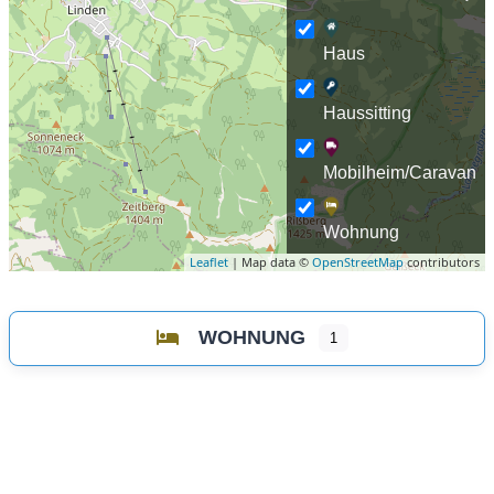
Haus
Haussitting
Mobilheim/Caravan
Wohnung
Leaflet
| Map data ©
OpenStreetMap
contributors
WOHNUNG
1