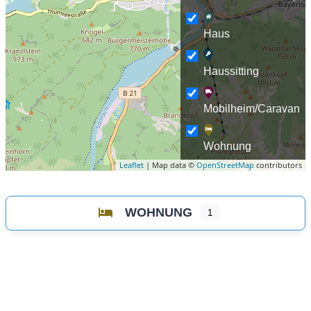
Haus
Haussitting
Mobilheim/Caravan
Wohnung
Leaflet
| Map data ©
OpenStreetMap
contributors
WOHNUNG
1