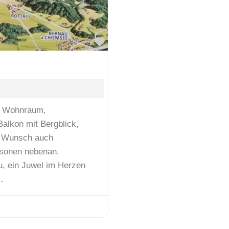
Favorit
, Wohnraum,
Balkon mit Bergblick,
f Wunsch auch
rsonen nebenan.
u, ein Juwel im Herzen
…