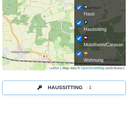
Haus
Haussitting
Mobilheim/Caravan
Wohnung
Leaflet
| Map data ©
OpenStreetMap
contributors
HAUSSITTING
1