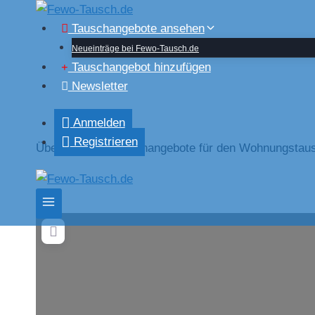
Zum
Inhalt
Tauschangebote ansehen
springen
Neueinträge bei Fewo-Tausch.de
Tauschangebot hinzufügen
Newsletter
Anmelden
Registrieren
Übersicht der Tauschangebote für den Wohnungstaus