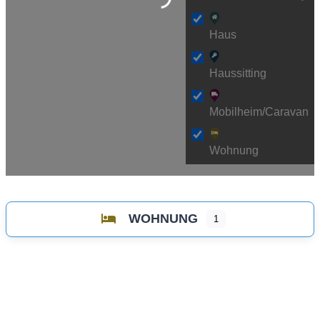
Haus
Haussitting
Mobilheim/Caravan
Wohnung
WOHNUNG
1