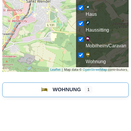
Haus
Haussitting
Mobilheim/Caravan
Wohnung
Leaflet
| Map data ©
OpenStreetMap
contributors
WOHNUNG
1