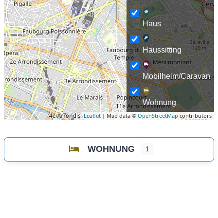
Haus
Haussitting
Mobilheim/Caravan
Wohnung
Leaflet
| Map data ©
OpenStreetMap
contributors
WOHNUNG
1