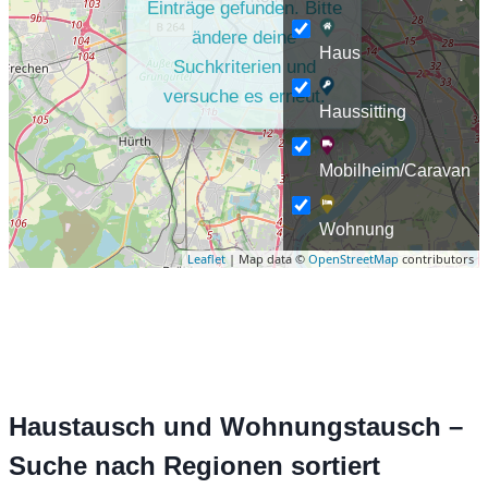
Einträge gefunden. Bitte
ändere deine
Haus
Suchkriterien und
versuche es erneut.
Haussitting
Mobilheim/Caravan
Wohnung
Leaflet
| Map data ©
OpenStreetMap
contributors
Haustausch und Wohnungstausch –
Suche nach Regionen sortiert