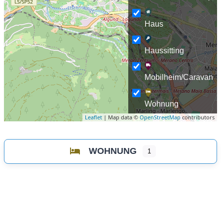
Haus
Haussitting
Mobilheim/Caravan
Wohnung
Leaflet
| Map data ©
OpenStreetMap
contributors
WOHNUNG
1