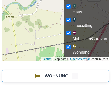
Haus
Haussitting
Mobilheim/Caravan
Wohnung
Leaflet
| Map data ©
OpenStreetMap
contributors
WOHNUNG
1