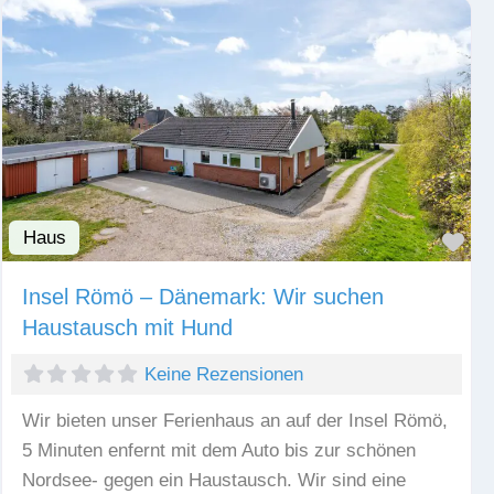
Haus
Fav
Insel Römö – Dänemark: Wir suchen
Haustausch mit Hund
Keine Rezensionen
Wir bieten unser Ferienhaus an auf der Insel Römö,
5 Minuten enfernt mit dem Auto bis zur schönen
Nordsee- gegen ein Haustausch. Wir sind eine