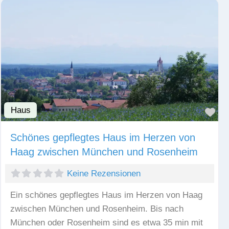
Haus
Fav
Schönes gepflegtes Haus im Herzen von
Haag zwischen München und Rosenheim
Keine Rezensionen
Ein schönes gepflegtes Haus im Herzen von Haag
zwischen München und Rosenheim. Bis nach
München oder Rosenheim sind es etwa 35 min mit