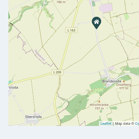
Leaflet
| Map data ©
Op