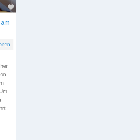
Favorit
n am
onen
cher
ion
em
 Um
n
hrt