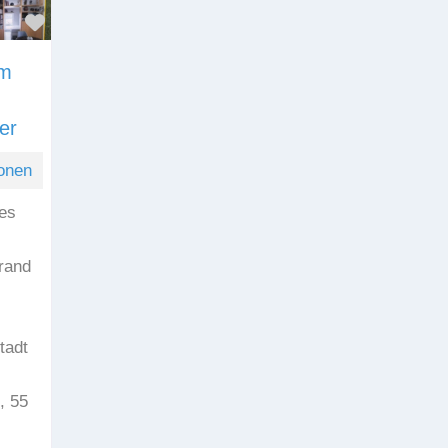
Favorit
am
er
onen
nes
rand
tadt
, 55