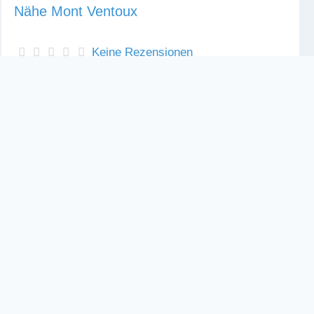
Nähe Mont Ventoux
Keine Rezensionen
Unser Ferienhaus liegt in Buis-les-Baronnies in der
Provence. Ein modernes Haus im alten Ortskern
auf historischen Mauern. Die Wohnung im
Obergeschoss besteht aus einem 60 m² großen,
gemütlichen Wohnzimmer mit offener Küche,
Schlafzimmer und einem Badezimmer mit WC und
Badewanne, Galerie mit Schlafsofa. Sonnige
Dachterrasse im Obergeschoss. Schattiger
Innenhof. Die
Weiterlesen …
1
1
83