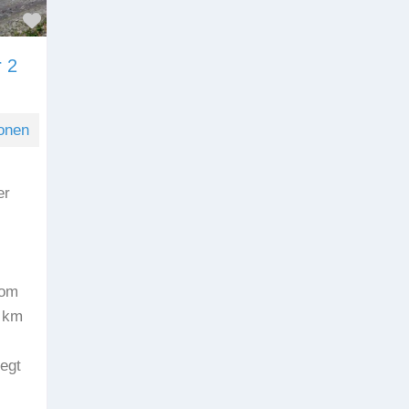
Favorit
 2
onen
er
vom
 km
iegt