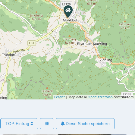
Leaflet
| Map data ©
OpenStreetMap
contributors
TOP-Eintrag
Diese Suche speichern