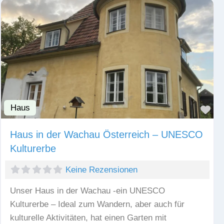
Haus
Fav
Haus in der Wachau Österreich – UNESCO
Kulturerbe
Keine Rezensionen
Unser Haus in der Wachau -ein UNESCO
Kulturerbe – Ideal zum Wandern, aber auch für
kulturelle Aktivitäten, hat einen Garten mit