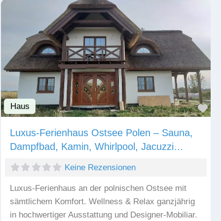
Haus
Fav
Luxus-Ferienhaus Ostsee Polen – Sauna,
Dampfbad, Kamin, Whirlpool, Jacuzzi…
Keine Rezensionen
Luxus-Ferienhaus an der polnischen Ostsee mit
sämtlichem Komfort. Wellness & Relax ganzjährig
in hochwertiger Ausstattung und Designer-Mobiliar.