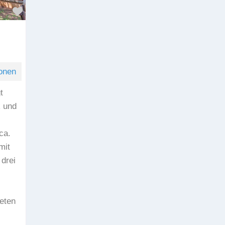
Favorit
onen
t
k und
ca.
mit
drei
eten