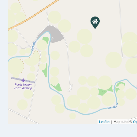
Leaflet
| Map data ©
Op