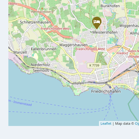
Leaflet
| Map data ©
Op