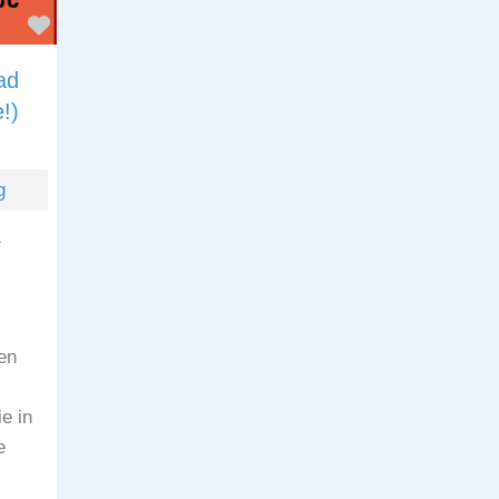
Favorit
ad
!)
g
1
en
e in
e