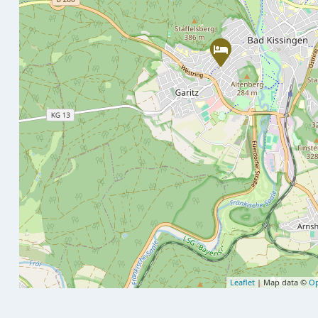
Leaflet
| Map data ©
Op