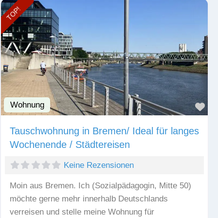
TOP!
Wohnung
Fav
Tauschwohnung in Bremen/ Ideal für langes
Wochenende / Städtereisen
Keine Rezensionen
Moin aus Bremen. Ich (Sozialpädagogin, Mitte 50)
möchte gerne mehr innerhalb Deutschlands
verreisen und stelle meine Wohnung für