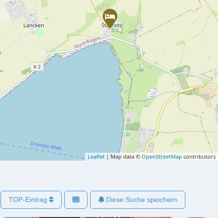
Leaflet
| Map data ©
OpenStreetMap
contributors
TOP-Eintrag
Diese Suche speichern