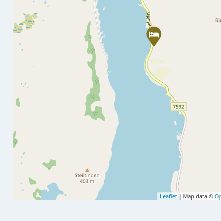
Leaflet
| Map data ©
Op