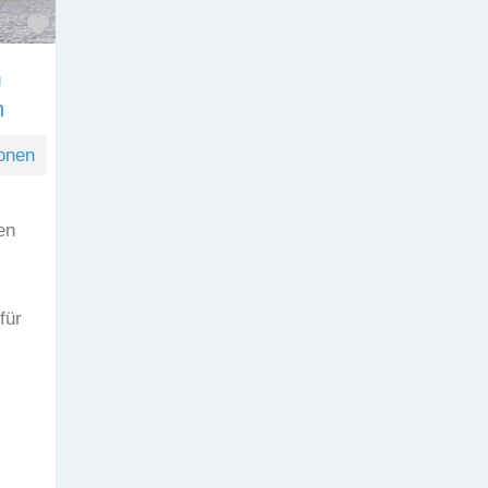
Favorit
m
n
onen
en
für