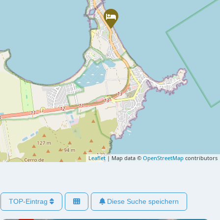
Leaflet
| Map data ©
OpenStreetMap
contributors
TOP-Eintrag
Diese Suche speichern