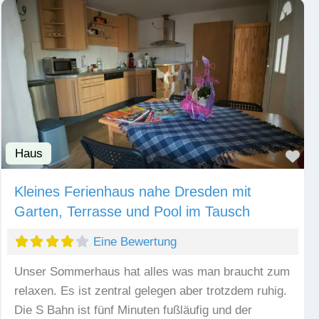
Haus
Fav
Kleines Ferienhaus nahe Dresden mit
Garten, Terrasse und Pool im Tausch
Eine Bewertung
Unser Sommerhaus hat alles was man braucht zum
relaxen. Es ist zentral gelegen aber trotzdem ruhig.
Die S Bahn ist fünf Minuten fußläufig und der