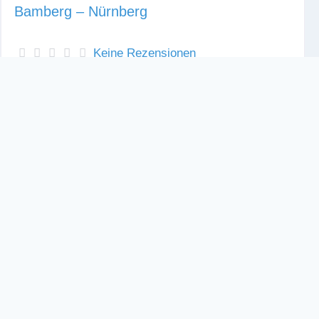
Bamberg – Nürnberg
Keine Rezensionen
Sonnige und großzügige, moderne
Terrassenwohnung (Nichtraucher) mit traumhaftem
Blick auf Schloss Wiesenthau. In der idyllischen
Landschaft rund um den Tafelberg „Ehrenbürg“
(Walberla und Rodenstein) liegt unsere
Ferienwohnung an der Orstdurchfahrt von der
Straße abgewandt. Wandern und sich in der Natur
entspannen dazu ist die Fränkische Schweiz wie
geschaffen, sie ist
Weiterlesen …
2
1
90