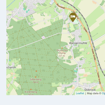
Leaflet
| Map data ©
Op