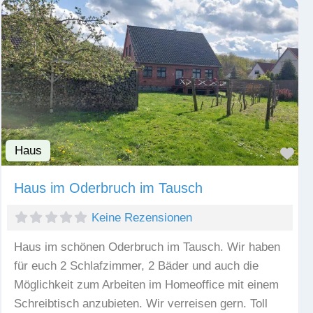
Haus
Fav
Haus im Oderbruch im Tausch
Keine Rezensionen
Haus im schönen Oderbruch im Tausch. Wir haben
für euch 2 Schlafzimmer, 2 Bäder und auch die
Möglichkeit zum Arbeiten im Homeoffice mit einem
Schreibtisch anzubieten. Wir verreisen gern. Toll