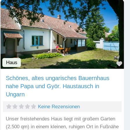
Haus
Fav
Schönes, altes ungarisches Bauernhaus
nahe Papa und Györ. Haustausch in
Ungarn
Keine Rezensionen
Unser freistehendes Haus liegt mit großem Garten
(2.500 qm) in einem kleinen, ruhigen Ort in Fußnähe