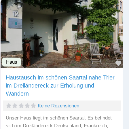
Haus
Fav
Haustausch im schönen Saartal nahe Trier
im Dreiländereck zur Erholung und
Wandern
Keine Rezensionen
Unser Haus liegt im schönen Saartal. Es befindet
sich im Dreiländereck Deutschland, Frankreich,