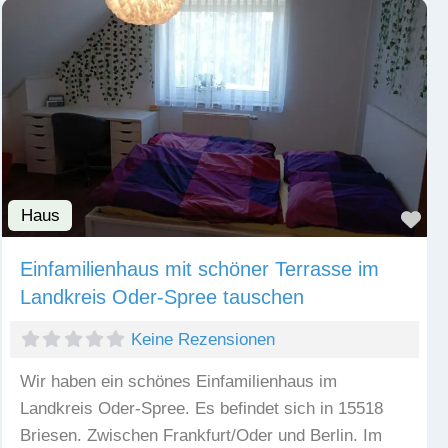
Haus
Fav
Einfamilienhaus mit schöner Terrasse im
Landkreis Oder-Spree tauschen
Keine Rezensionen
Wir haben ein schönes Einfamilienhaus im
Landkreis Oder-Spree. Es befindet sich in 15518
Briesen. Zwischen Frankfurt/Oder und Berlin. Im