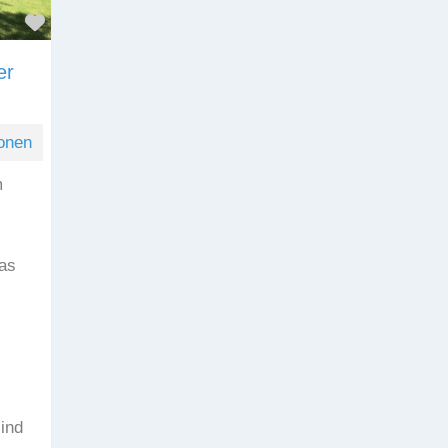
Favorit
er
onen
m
as
sind