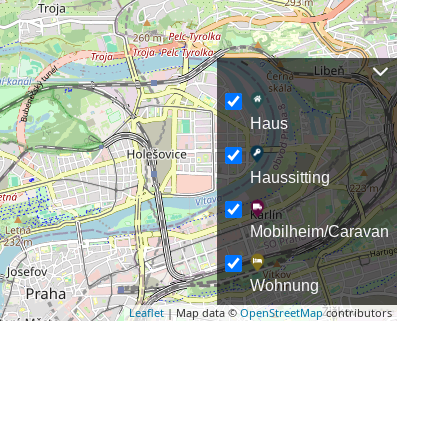
Haus
Haussitting
Mobilheim/Caravan
Wohnung
Leaflet
| Map data ©
OpenStreetMap
contributors