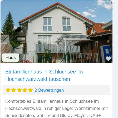
Haus
Fav
Einfamilienhaus in Schluchsee im
Hochschwarzwald tauschen
2 Bewertungen
Komfortables Einfamilienhaus in Schluchsee im
Hochschwarzwald in ruhiger Lage: Wohnzimmer mit
Schwedenofen, Sat-TV und Bluray-Player, DAB+