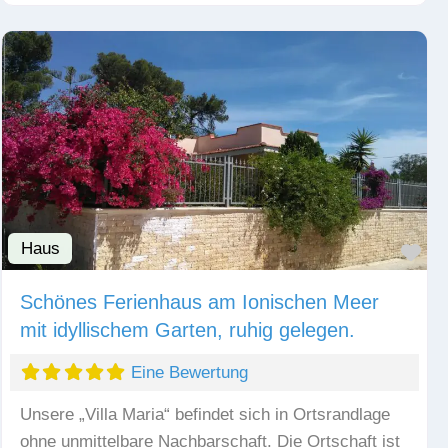
Haus
Fav
Schönes Ferienhaus am Ionischen Meer
mit idyllischem Garten, ruhig gelegen.
Eine Bewertung
Unsere „Villa Maria“ befindet sich in Ortsrandlage
ohne unmittelbare Nachbarschaft. Die Ortschaft ist