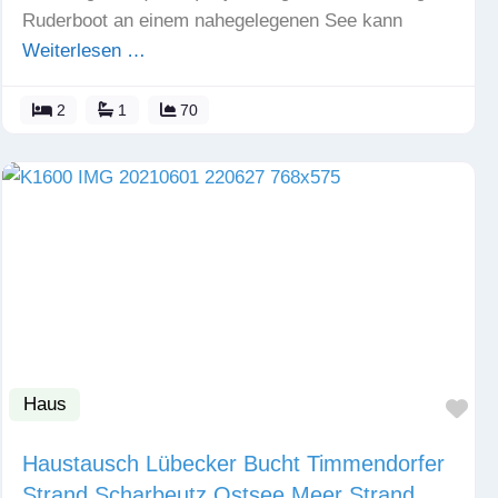
Ruderboot an einem nahegelegenen See kann
Weiterlesen …
2
1
70
Haus
Fav
Haustausch Lübecker Bucht Timmendorfer
Strand Scharbeutz Ostsee Meer Strand