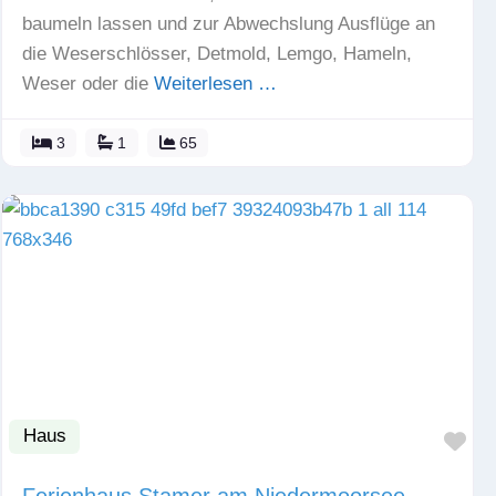
baumeln lassen und zur Abwechslung Ausflüge an
die Weserschlösser, Detmold, Lemgo, Hameln,
Weser oder die
Weiterlesen …
3
1
65
Haus
Fav
Ferienhaus Stamer am Niedermoorsee