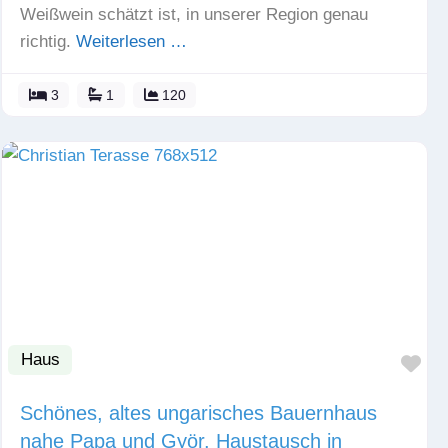
Weißwein schätzt ist, in unserer Region genau
richtig.
Weiterlesen …
3
1
120
Haus
Fav
Schönes, altes ungarisches Bauernhaus
nahe Papa und Györ. Haustausch in