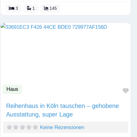
3
1
145
Haus
Fav
Reihenhaus in Köln tauschen – gehobene
Ausstattung, super Lage
Keine Rezensionen