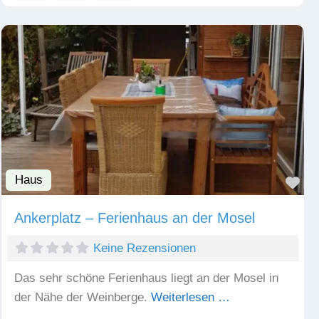
Haus
Fav
Ankerplatz – Ferienhaus an der Mosel
Keine Rezensionen
Das sehr schöne Ferienhaus liegt an der Mosel in
der Nähe der Weinberge.
Weiterlesen …