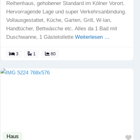
Reihenhaus, gehobener Standard im Kölner Vorort.
Hervorragende Lage und super Verkehrsanbindung.
Vollausgestattet, Küche, Garten, Grill, W-lan,
Handtücher, Bettwäsche etc. Alles da 1 Bad mit
Duschwanne, 1 Gästetoilette
Weiterlesen …
3
1
80
Haus
Fav