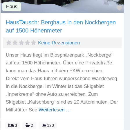
Haus
Fav
HausTausch: Berghaus in den Nockbergen
auf 1500 Höhenmeter
Keine Rezensionen
Unser Haus liegt im Biosphärenpark „Nockberge“
auf ca. 1500 Höhenmeter. Über eine Privatstraße
kann man das Haus mit dem PKW erreichen.
Direkt vom Haus führen wunderschöne Wanderweg
in die Nockberge. Im Winter ist das Skigebiet
„Innerkrems“ ohne Auto zu erreichen. Zum
Skigebiet „Katschberg“ sind es 20 Autominuten. Der
Millstätter See
Weiterlesen …
3
2
120