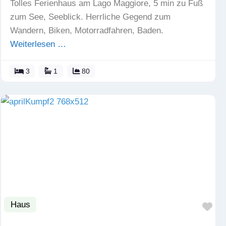
Tolles Ferienhaus am Lago Maggiore, 5 min zu Fuß
zum See, Seeblick. Herrliche Gegend zum
Wandern, Biken, Motorradfahren, Baden.
Weiterlesen …
3
1
80
Haus
Fav