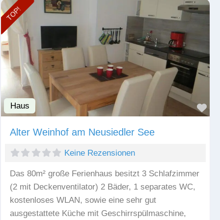
TOP!
Haus
Fav
Alter Weinhof am Neusiedler See
Keine Rezensionen
Das 80m² große Ferienhaus besitzt 3 Schlafzimmer
(2 mit Deckenventilator) 2 Bäder, 1 separates WC,
kostenloses WLAN, sowie eine sehr gut
ausgestattete Küche mit Geschirrspülmaschine,