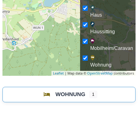
Haus
Haussitting
Mobilheim/Caravan
Wohnung
Leaflet
| Map data ©
OpenStreetMap
contributors
WOHNUNG
1