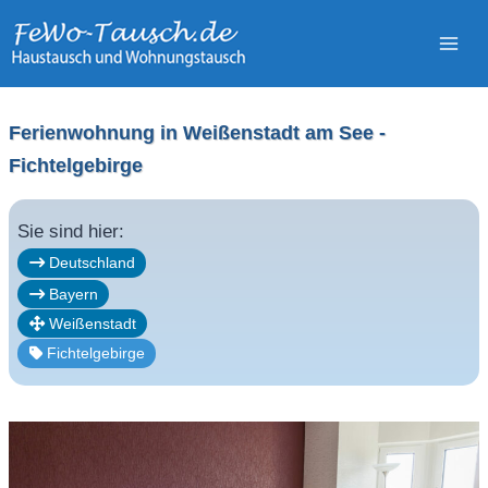
Zum
Inhalt
springen
Ferienwohnung in Weißenstadt am See -
Fichtelgebirge
Sie sind hier:
Deutschland
Bayern
Weißenstadt
Fichtelgebirge