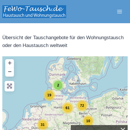
Zum
Inhalt
springen
Übersicht der Tauschangebote für den Wohnungstausch
oder den Haustausch weltweit
+
−
2
19
72
61
10
31