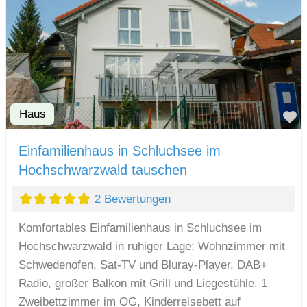
Haus
F
Einfamilienhaus in Schluchsee im
Hochschwarzwald tauschen
2 Bewertungen
Komfortables Einfamilienhaus in Schluchsee im
Hochschwarzwald in ruhiger Lage: Wohnzimmer mit
Schwedenofen, Sat-TV und Bluray-Player, DAB+
Radio, großer Balkon mit Grill und Liegestühle. 1
Zweibettzimmer im OG, Kinderreisebett auf