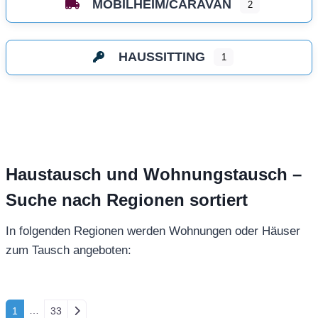
MOBILHEIM/CARAVAN
2
HAUSSITTING
1
Haustausch und Wohnungstausch –
Suche nach Regionen sortiert
In folgenden Regionen werden Wohnungen oder Häuser
zum Tausch angeboten:
Posts navigation
…
Ältere Beiträge
1
33