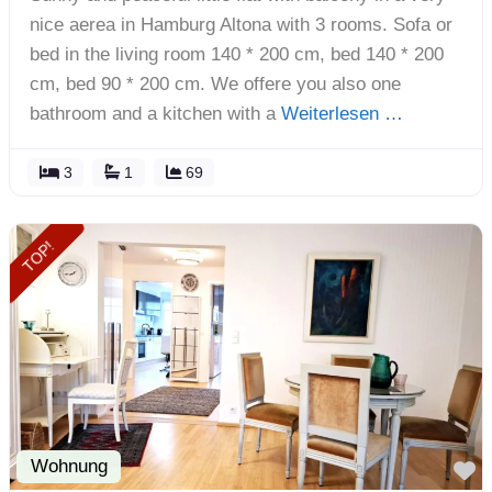
nice aerea in Hamburg Altona with 3 rooms. Sofa or
bed in the living room 140 * 200 cm, bed 140 * 200
cm, bed 90 * 200 cm. We offere you also one
bathroom and a kitchen with a
Weiterlesen …
3
1
69
TOP!
Wohnung
F