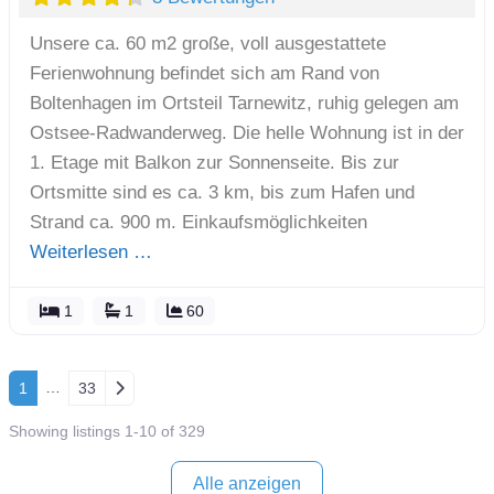
Unsere ca. 60 m2 große, voll ausgestattete
Ferienwohnung befindet sich am Rand von
Boltenhagen im Ortsteil Tarnewitz, ruhig gelegen am
Ostsee-Radwanderweg. Die helle Wohnung ist in der
1. Etage mit Balkon zur Sonnenseite. Bis zur
Ortsmitte sind es ca. 3 km, bis zum Hafen und
Strand ca. 900 m. Einkaufsmöglichkeiten
Weiterlesen …
1
1
60
Posts navigation
…
Ältere Beiträge
1
33
Showing listings 1-10 of 329
Alle anzeigen