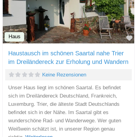
Haus
F
Haustausch im schönen Saartal nahe Trier
im Dreiländereck zur Erholung und Wandern
Keine Rezensionen
Unser Haus liegt im schönen Saartal. Es befindet
sich im Dreiländereck Deutschland, Frankreich,
Luxemburg. Trier, die älteste Stadt Deutschlands
befindet sich in der Nähe. Im Saartal gibt es
wunderschöne Rad- und Wanderwege. Wer guten
Weißwein schätzt ist, in unserer Region genau