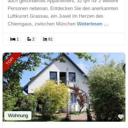
auch gesondertes Appartement, 32 qm für 2 weitere
Personen nebenan. Entdecken Sie den anerkannten
Luftkurort Grassau, ein Juwel im Herzen des
Chiemgaus, zwischen München
Weiterlesen …
1
2
81
TOP!
Wohnung
F