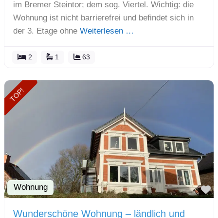
im Bremer Steintor; dem sog. Viertel. Wichtig: die
Wohnung ist nicht barrierefrei und befindet sich in
der 3. Etage ohne
Weiterlesen …
2
1
63
TOP!
Wohnung
F
Wunderschöne Wohnung – ländlich und