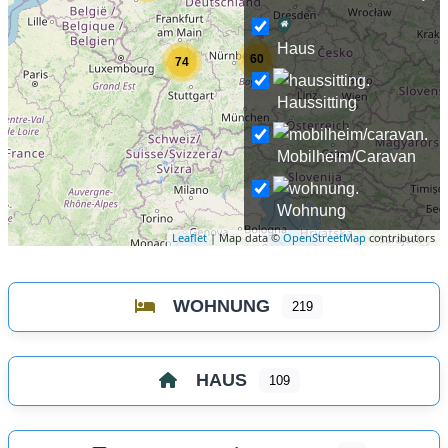
Haus
60
74
Haussitting
Mobilheim/Caravan
Wohnung
Leaflet
| Map data ©
OpenStreetMap
contributors
WOHNUNG
219
HAUS
109