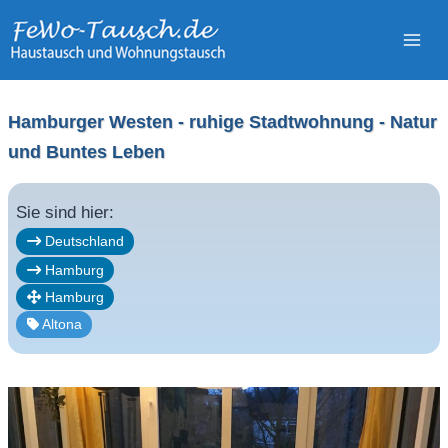
Zum
Inhalt
springen
Hamburger Westen - ruhige Stadtwohnung - Natur
und Buntes Leben
Sie sind hier:
Deutschland
Hamburg
Hamburg
Altona