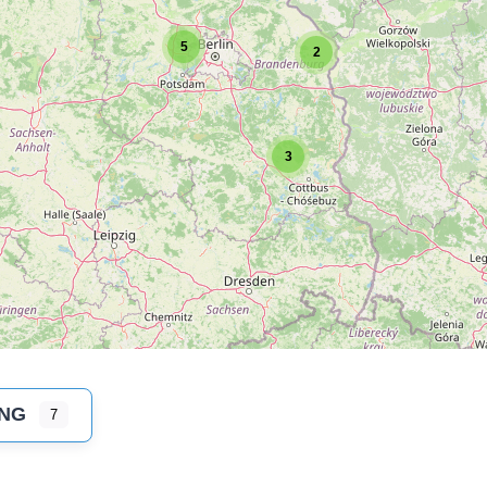
5
2
3
NG
7