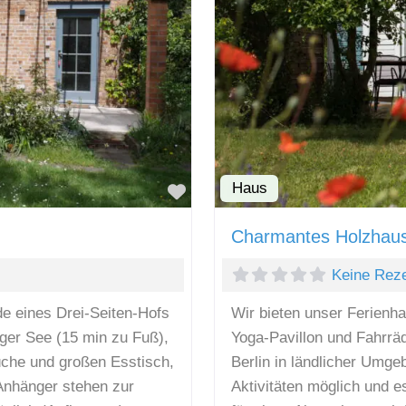
Haus
Favorit
Charmantes Holzhaus
Keine Rez
e eines Drei-Seiten-Hofs
Wir bieten unser Ferienh
rger See (15 min zu Fuß),
Yoga-Pavillon und Fahrrä
üche und großen Esstisch,
Berlin in ländlicher Umge
Anhänger stehen zur
Aktivitäten möglich und es