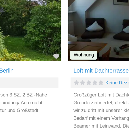
Wohnung
Favorit
erlin
Loft mit Dachterrass
Keine Rez
sch 3 SZ, 2 BZ -Nähe
Großzüger Loft mit Dacht
bindung/ Auto nicht
Gründerzeitviertel, direk
tur und Großstadt
wir zu dritt mit unserer 
Bedarf mit einem Vorhang 
Beamer mit Leinwand. Die 