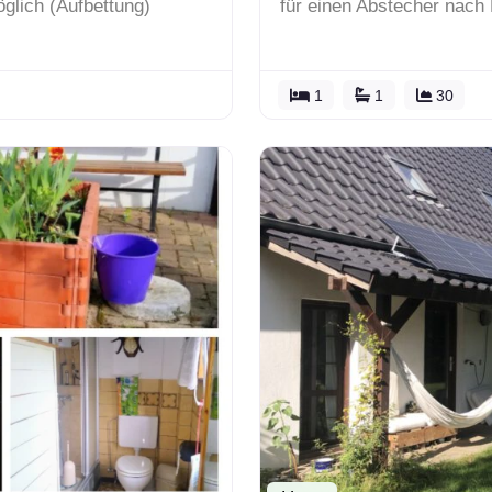
öglich (Aufbettung)
für einen Abstecher nach 
1
1
30