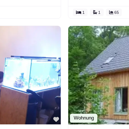
1
1
65
Wohnung
Favorit