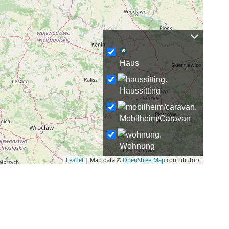
Haus
Haussitting
Mobilheim/Caravan
Wohnung
Leaflet
| Map data ©
OpenStreetMap
contributors