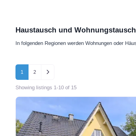
Haustausch und Wohnungstausch –
In folgenden Regionen werden Wohnungen oder Häu
Posts navigation
Ältere Beiträge
1
2
Showing listings 1-10 of 15