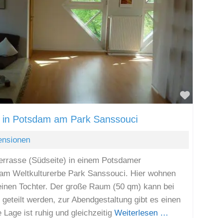
Favori
e in Potsdam am Park Sanssouci
ensionen
errasse (Südseite) in einem Potsdamer
t am Weltkulturerbe Park Sanssouci. Hier wohnen
kleinen Tochter. Der große Raum (50 qm) kann bei
geteilt werden, zur Abendgestaltung gibt es einen
Lage ist ruhig und gleichzeitig
Weiterlesen …