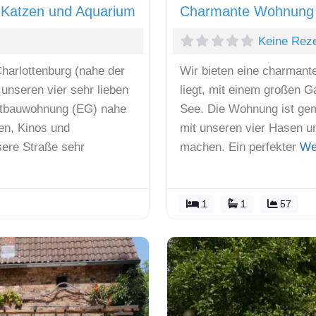
 Katzen und Aquarium
Charmante Wohnung z
Keine Rez
harlottenburg (nahe der
Wir bieten eine charmant
unseren vier sehr lieben
liegt, mit einem großen 
Altbauwohnung (EG) nahe
See. Die Wohnung ist gemü
en, Kinos und
mit unseren vier Hasen un
sere Straße sehr
machen. Ein perfekter
We
1
1
57