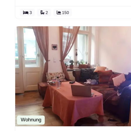
3
2
150
Wohnung