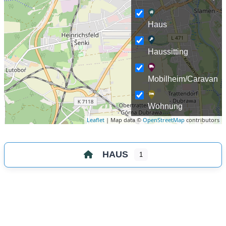
Haus
Haussitting
Mobilheim/Caravan
Wohnung
Leaflet
| Map data ©
OpenStreetMap
contributors
HAUS
1