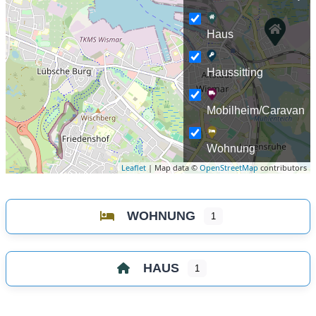
Haus
Haussitting
Mobilheim/Caravan
Wohnung
Leaflet
| Map data ©
OpenStreetMap
contributors
WOHNUNG
1
HAUS
1