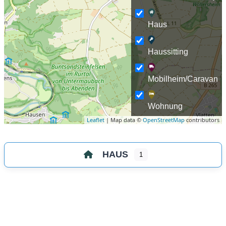
Haus
Haussitting
Mobilheim/Caravan
Wohnung
Leaflet
| Map data ©
OpenStreetMap
contributors
HAUS
1