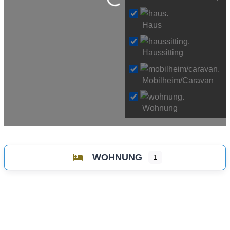
Wird geladen …
Haus
Haussitting
Mobilheim/Caravan
Wohnung
WOHNUNG
1