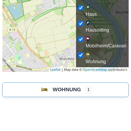
Haus
Haussitting
Mobilheim/Caravan
Wohnung
Leaflet
| Map data ©
OpenStreetMap
contributors
WOHNUNG
1