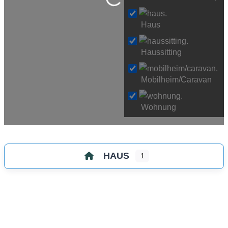
Wird geladen …
Haus
Haussitting
Mobilheim/Caravan
Wohnung
HAUS
1