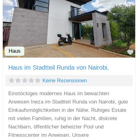
Haus
F
Haus im Stadtteil Runda von Nairobi,
Keine Rezensionen
Einstöckiges modernes Haus im bewachten
Anwesen Ineza im Stadtteil Runda von Nairobi, gute
Einkaufsmöglichkeiten in der Nähe. Ruhiges Estate
mit vielen Familien, ruhig in der Nacht, diskrete
Nachbarn, öffentlicher beheizter Pool und
Fitnesscenter im Anwesen. Unsere