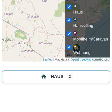
Haus
Haussitting
Mobilheim/Caravan
Wohnung
Leaflet
| Map data ©
OpenStreetMap
contributors
HAUS
2