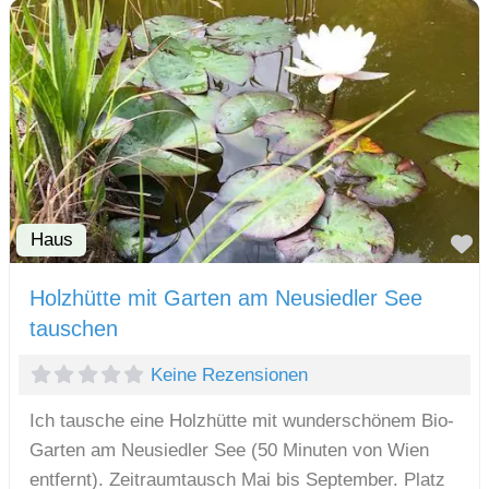
Haus
F
Holzhütte mit Garten am Neusiedler See
tauschen
Keine Rezensionen
Ich tausche eine Holzhütte mit wunderschönem Bio-
Garten am Neusiedler See (50 Minuten von Wien
entfernt). Zeitraumtausch Mai bis September. Platz