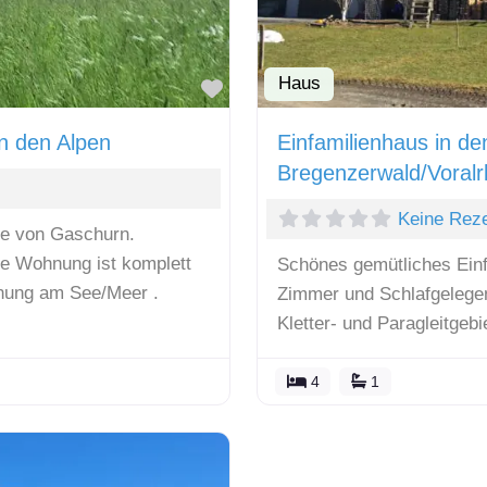
Haus
Favorit
n den Alpen
Einfamilienhaus in de
Bregenzerwald/Voralr
Keine Rez
te von Gaschurn.
ie Wohnung ist komplett
Schönes gemütliches Einf
hnung am See/Meer .
Zimmer und Schlafgelege
Kletter- und Paragleitgeb
4
1