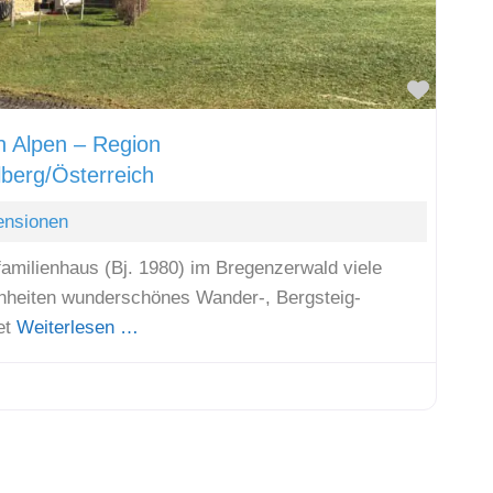
Favori
n Alpen – Region
lberg/Österreich
ensionen
amilienhaus (Bj. 1980) im Bregenzerwald viele
nheiten wunderschönes Wander-, Bergsteig-
iet
Weiterlesen …